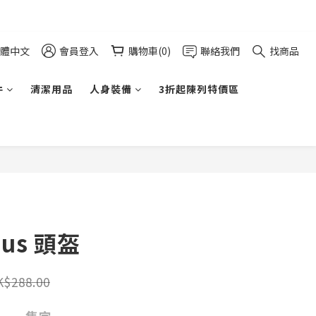
體中文
會員登入
購物車(0)
聯絡我們
找商品
件
清潔用品
人身裝備
3折起陳列特價區
nus 頭盔
K$288.00