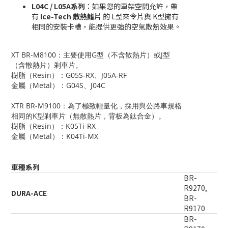
L04C / L05A系列
：如果您的車架空間允許，帶
有
Ice-Tech 散熱鰭片
的 L型來令片與 K型擁有
相同的安裝卡槽，能提供更強的空氣散熱效果。
XT BR-M8100：主要使用G型（不含散熱片）或J型
（含散熱片）剎車片。
樹脂（Resin）：G05S-RX、J05A-RF
金屬（Metal）：G04S、J04C
XTR BR-M9100：為了極致輕量化，採用與公路車規格
相同的K型剎車片（無散熱片，背板為鈦合金）。
樹脂（Resin）：K05Ti-RX
金屬（Metal）：K04Ti-MX
車種系列
BR-
R9270,
DURA-ACE
BR-
R9170
BR-