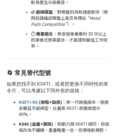
較易產生尖銳異音。
💿
磨損碟盤
：對碟盤的消耗速度較快（使
用前請確認碟盤上是否有標註
"Metal
Pads Compatible"
）。
⏱️
需要磨合
：新安裝後需要約 30 次以上
的漸進式煞車磨合，才能達到最佳工作效
率。
🔄 常見替代型號
如果您找不到 K04TI，或者想更換不同特性的來
令片，可以考慮以下同外形的規格：
K05Ti-RX
(樹脂+鈦底)
：新一代樹脂版本，極度
安靜且手感綿密，比舊款 K03Ti 耐磨度提升
40%。
K04S (金屬+鋼底)
：制動力與 K04TI 相同，但底
板改為不鏽鋼，重量略重一些，但價格較親民。