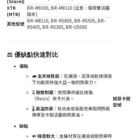
(Gravel)
XTR
BR-M9100, BR-M9110 (注意：僅限雙活塞
(MTB)
版本)
BR-M8110, BR-RS805, BR-RS505, BR-
其他型號
RS405, BR-RS305, BR-U5000
⚖️ 優缺點快速對比
優點
🌧️
全天候性能
：在潮濕、泥濘或乾燥環境
下均能保持強大且一致的煞車力。
⏳
極致耐磨
：使用壽命遠比樹脂
（Resin）來令片長。
相容卡鉗
型號
🌡️
高溫防衰
：鈦合金底板能完美阻隔熱能
傳導至卡鉗活塞與煞車油。
缺點
🔊
噪音較大
：金屬材質在潮濕或剛煞車時