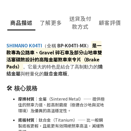
送貨及付
商品描述
了解更多
顧客評價
款方式
SHIMANO K04TI
BP-K04TI-MX
是一
（全稱
）
款專為公路車、Gravel 碎石車及部分山地車雙
活塞碟煞設計的
高階金屬煞車來令片（Brake
Pads）
燒
。它最大的特色是結合了高制動力的
結金屬
鈦合金底板
與輕量化的
。
🛠️ 核心規格
摩擦材質
：金屬（Sintered Metal）—— 提供極
佳的煞車力道、超高耐磨度（極適合沙地與泥地
環境）及優異的高溫穩定性。
底板材質
：鈦合金（Titanium）—— 比一般鋼
製底板更輕，且能更有效隔絕煞車高溫，減緩熱