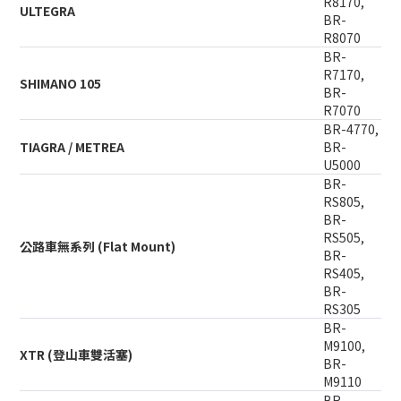
R8170,
ULTEGRA
BR-
R8070
BR-
R7170,
SHIMANO 105
BR-
R7070
BR-4770,
TIAGRA / METREA
BR-
U5000
BR-
RS805,
BR-
RS505,
公路車無系列 (Flat Mount)
BR-
RS405,
BR-
RS305
BR-
M9100,
XTR (登山車雙活塞)
BR-
M9110
BR-