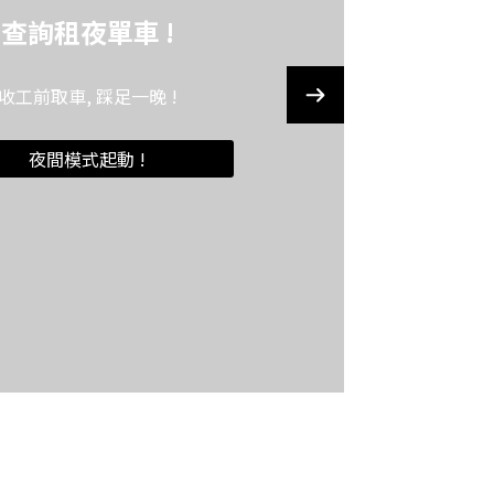
查詢租夜單車 !
收工前取車, 踩足一晚 !
夜間模式起動 !