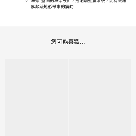
車架
: 堅固的車架設計，搭配前避震系統，能有效緩
解顛簸地形帶來的震動。
您可能喜歡...