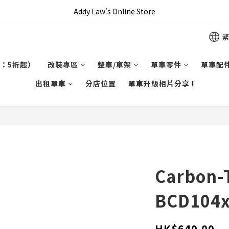
全單滿 HKD$1000 即享本地免運費優惠!!
Addy Law's Online Store
全單滿 HKD$1000 即享本地免運費優惠!!
繁
：5折起）
改裝專區
整車/車架
單車零件
單車配
出租單車
分店位置
單車升級相片分享 !
Carbon-T
BCD104x
HK$640.00