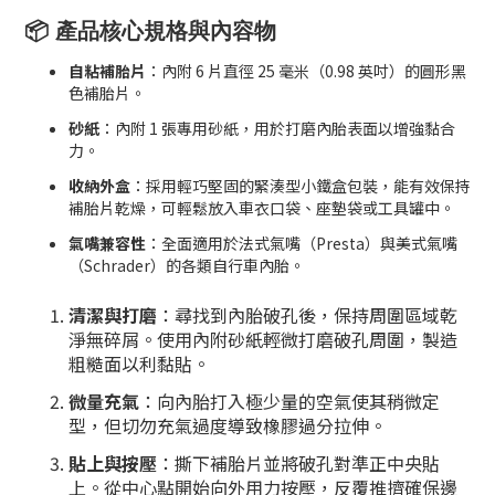
📦 產品核心規格與內容物
自粘補胎片
：內附 6 片直徑 25 毫米（0.98 英吋）的圓形黑
色補胎片。
砂紙
：內附 1 張專用砂紙，用於打磨內胎表面以增強黏合
力。
收納外盒
：採用輕巧堅固的緊湊型小鐵盒包裝，能有效保持
補胎片乾燥，可輕鬆放入車衣口袋、座墊袋或工具罐中。
氣嘴兼容性
：全面適用於法式氣嘴（Presta）與美式氣嘴
（Schrader）的各類自行車內胎。
清潔與打磨
：尋找到內胎破孔後，保持周圍區域乾
淨無碎屑。使用內附砂紙輕微打磨破孔周圍，製造
粗糙面以利黏貼。
微量充氣
：向內胎打入極少量的空氣使其稍微定
型，但切勿充氣過度導致橡膠過分拉伸。
貼上與按壓
：撕下補胎片並將破孔對準正中央貼
上。從中心點開始向外用力按壓，反覆推擠確保邊