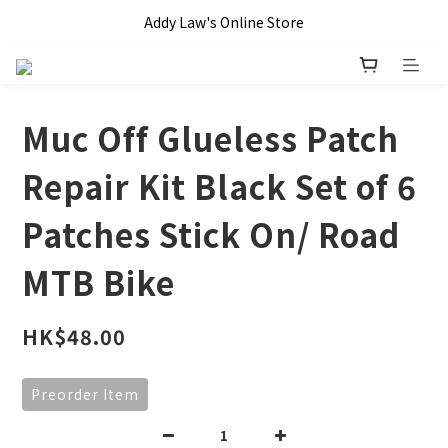
全單滿 HKD$1000 即享本地免運費優惠!!
Addy Law's Online Store
全單滿 HKD$1000 即享本地免運費優惠!!
Muc Off Glueless Patch
Repair Kit Black Set of 6
Patches Stick On/ Road
MTB Bike
HK$48.00
Preorder Item