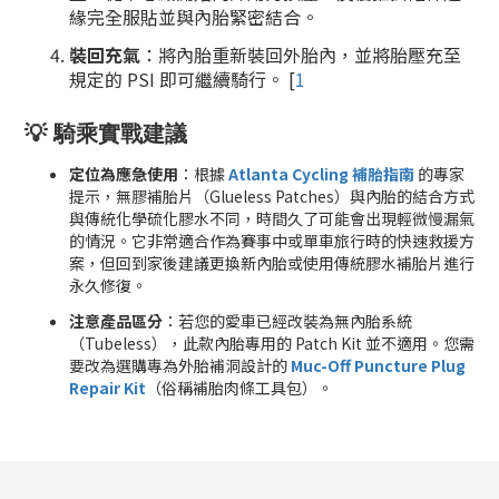
緣完全服貼並與內胎緊密結合。
裝回充氣
：將內胎重新裝回外胎內，並將胎壓充至
規定的 PSI 即可繼續騎行。
[
1
💡 騎乘實戰建議
定位為應急使用
：根據
Atlanta Cycling 補胎指南
的專家
提示，無膠補胎片（Glueless Patches）與內胎的結合方式
與傳統化學硫化膠水不同，時間久了可能會出現輕微慢漏氣
的情況。它非常適合作為賽事中或單車旅行時的快速救援方
案，但回到家後建議更換新內胎或使用傳統膠水補胎片進行
永久修復。
注意產品區分
：若您的愛車已經改裝為無內胎系統
（Tubeless），此款內胎專用的 Patch Kit 並不適用。您需
要改為選購專為外胎補洞設計的
Muc-Off Puncture Plug
Repair Kit
（俗稱補胎肉條工具包）。