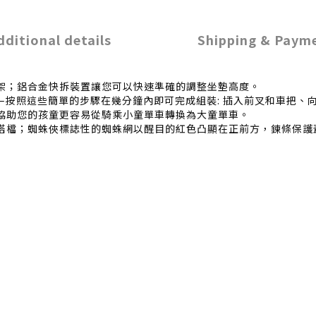
dditional details
Shipping & Paym
架；鋁合金快拆裝置讓您可以快速準確的調整坐墊高度。
按照這些簡單的步驟在幾分鐘內即可完成組裝: 插入前叉和車把、
協助您的孩童更容易從騎乘小童單車轉換為大童單車。
搭檔；蜘蛛俠標誌性的蜘蛛網以醒目的紅色凸顯在正前方，鍊條保護