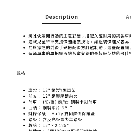
Description
A
蜘蛛俠展開行動的主題彩繪；搭配久經耐用的鋼製車
這款兒童單車支援快速組裝技術，讓組裝快速又容易—
易於操控的前後手煞搭配後方腳煞制動；這些配置讓
這輛單車的車把銘牌讓孩童覺得他是超級英雄的最佳
規格
車架： 12" 鋼製Y型車架
前叉： 12" 鋼製壓鑄前叉
煞車： (前/後) 前/後: 鋼製卡鉗煞車
曲柄： 鋼製單片 3.5“
鏈條保護： Huffy 雙側鍊條保護蓋
踏板： 含反光板青少年踏板
輪胎： 12" x 2.125"