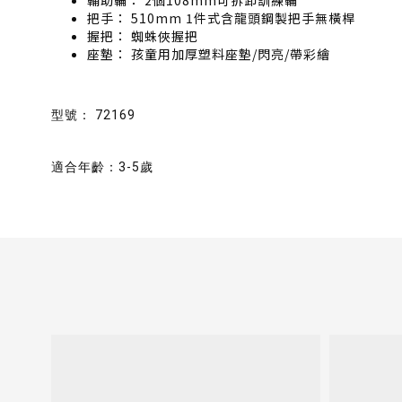
輔助輪： 2個108mm可拆卸訓練輪
把手： 510mm 1件式含龍頭鋼製把手無橫桿
握把： 蜘蛛俠握把
座墊： 孩童用加厚塑料座墊/閃亮/帶彩繪
型號： 72169
適合年齡：3-5歲