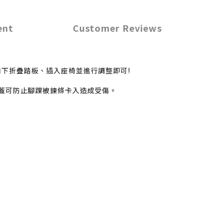
ent
Customer Reviews
向下折疊踏板、插入座椅並進行調整即可!
蓋可防止腳踝被鍊條卡入造成受傷。