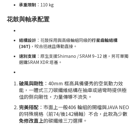
承重限制
：110 kg
花鼓與軸承配置
結構設計
：花鼓採用與高級輪組同級的
行星齒輪結構
(36T)
，咬合迅速且傳動直接。
速別支援
：原生支援Shimano / SRAM 9–12 速，另可單獨
選購SRAM XDR 塔基。
破風與剛性
：40mm 框高具備優秀的空氣動力效
能，一體式三刀碳纖維結構在抽車或過彎時提供極
佳的側向剛性，力量傳導不流失。
完美搭配
：市面上一般406 輪組的開檔與JAVA NEO
的特殊規格（前74/後142桶軸）不合，此款為少數
免修改直上
的碳纖維三刀選擇。