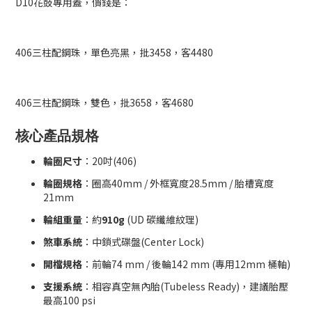
D10花鼓專用蓋，價錢是：
406三柱配鋼珠，單色亮黑，批3458，客4480
406三柱配鋼珠，雙色，批3658，客4680
核心產品規格
輪圈尺寸
：20吋(406)
輪圈規格
：圈高40mm / 外框寬度28.5mm / 胎槽寬度
21mm
輪組重量
：約
910g
(UD 碳纖維紋理)
煞車系統
：中鎖式碟盤(Center Lock)
開檔規格
：前輪74 mm / 後輪142 mm (專用12mm 桶軸)
支援系統
：相容真空無內胎(Tubeless Ready)，建議胎壓
最高100 psi