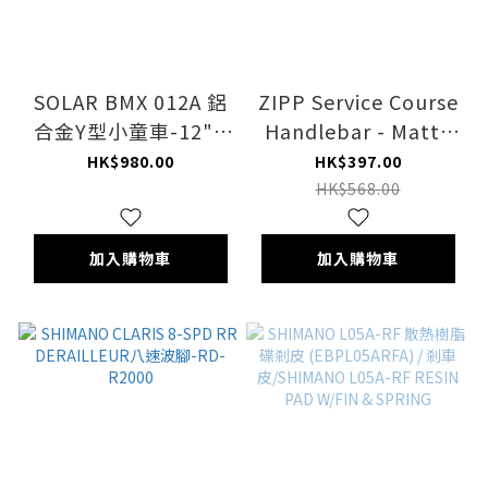
SOLAR BMX 012A 鋁
ZIPP Service Course
合金Y型小童車-12" /
Handlebar - Matte
SOLAR BMX 012A
black
HK$980.00
HK$397.00
ALLOY Y TYPE BIKE-
HK$568.00
12"
加入購物車
加入購物車