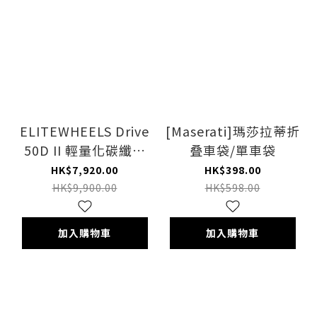
ELITEWHEELS Drive
[Maserati]瑪莎拉蒂折
50D II 輕量化碳纖維
叠車袋/單車袋
公路車輪組
HK$7,920.00
HK$398.00
HK$9,900.00
HK$598.00
加入購物車
加入購物車