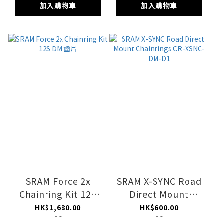
加入購物車
加入購物車
SRAM Force 2x
SRAM X-SYNC Road
Chainring Kit 12S
Direct Mount
DM 齒片
Chainrings CR-XSNC-
HK$1,680.00
HK$600.00